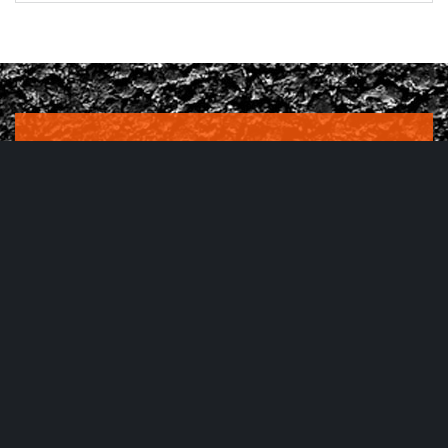
ДОРОЖНЫЕ ЗНАКИ
ООО ЮСТ выполняет все виды работ по изготовлению
дорожных знаков и комплектующих к ним. Продукция
отличается высоким качеством, долговечностью и
невысокой стоимостью. Наши сотрудники имеют
многолетний опыт производства и установки дорожных
знаков, в их распоряжении самое новое и современное
оборудование, а также расходные материалы.