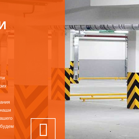
И
ти
оих
лания
 наши
нашего
 будем