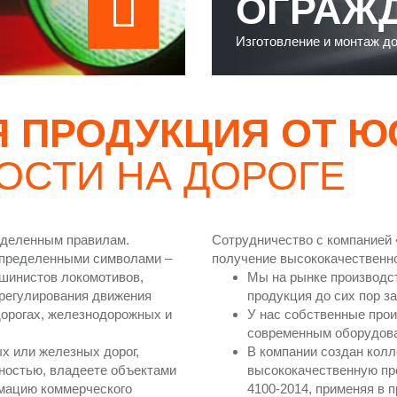
ОГРАЖ
Изготовление и монтаж д
 ПРОДУКЦИЯ ОТ Ю
ОСТИ НА ДОРОГЕ
еделенным правилам.
Сотрудничество с компанией
определенными символами –
получение высококачественн
ашинистов локомотивов,
Мы на рынке производст
 регулирования движения
продукция до сих пор з
дорогах, железнодорожных и
У нас собственные про
современным оборудов
х или железных дорог,
В компании создан колл
ностью, владеете объектами
высококачественную пр
рмацию коммерческого
4100-2014, применяя в 