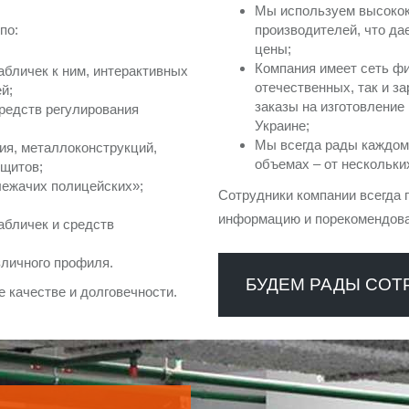
Мы используем высокок
по:
производителей, что д
цены;
Компания имеет сеть фи
абличек к ним, интерактивных
отечественных, так и з
й;
заказы на изготовление
редств регулирования
Украине;
Мы всегда рады каждом
ия, металлоконструкций,
объемах – от нескольки
 щитов;
лежачих полицейских»;
Сотрудники компании всегда 
информацию и порекомендова
абличек и средств
зличного профиля.
БУДЕМ РАДЫ СОТ
 качестве и долговечности.