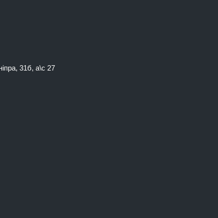
іпра, 31б, а\с 27