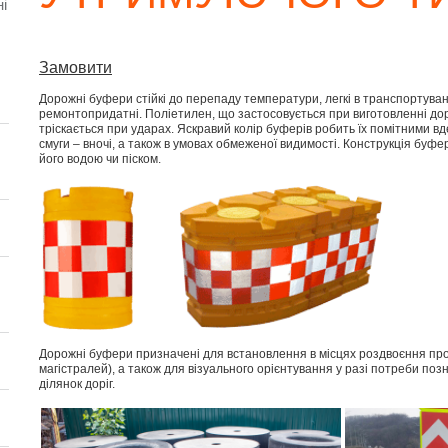
і
Замовити
Дорожні буфери стійкі до перепаду температури, легкі в транспортуван
ремонтопридатні. Поліетилен, що застосовується при виготовленні до
тріскається при ударах. Яскравий колір буферів робить їх помітними вд
смуги – вночі, а також в умовах обмеженої видимості. Конструкція буф
його водою чи піском.
Дорожні буфери призначені для встановлення в місцях роздвоєння прої
магістралей), а також для візуального орієнтування у разі потреби поз
ділянок доріг.