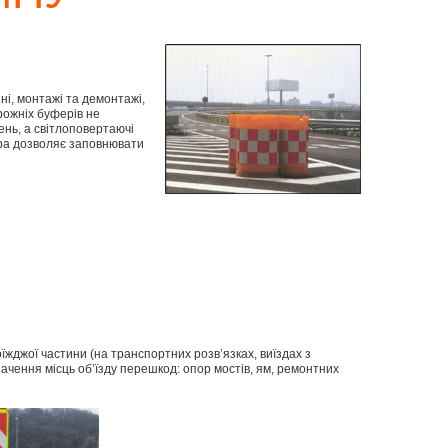
ні, монтажі та демонтажі,
рожніх буферів не
ень, а світлоповертаючі
ера дозволяє заповнювати
жджої частини (на транспортних розв’язках, виїздах з
начення місць об’їзду перешкод: опор мостів, ям, ремонтних