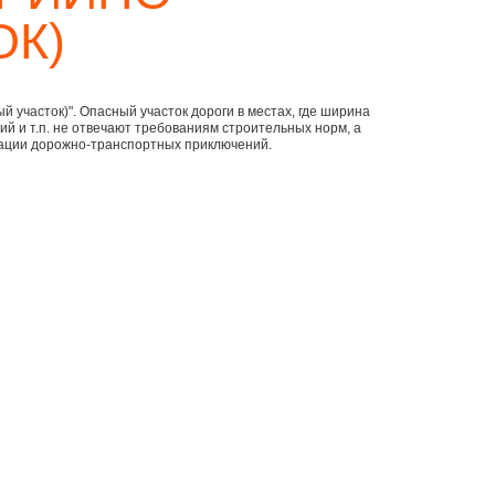
ОК)
й участок)". Опасный участок дороги в местах, где ширина
ий и т.п. не отвечают требованиям строительных норм, а
рации дорожно-транспортных приключений.